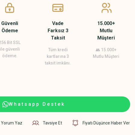
Güvenli
Vade
15.000+
Ödeme
Farksız 3
Mutlu
Taksit
Müşteri
256 Bit SSL
ile güvenli
Tüm kredi
👥 15.000+
ödeme.
kartlarına 3
Mutlu Müşteri
taksit imkânı.
Whatsapp Destek
Yorum Yaz
Tavsiye Et
Fiyatı Düşünce Haber Ver