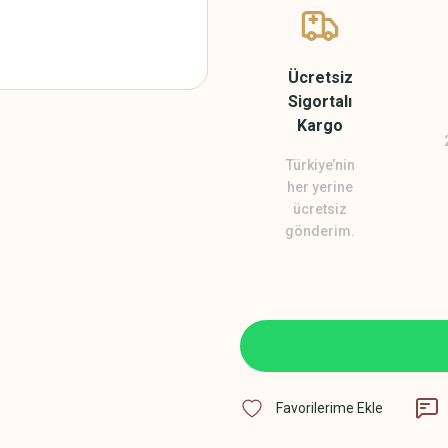
Ücretsiz
Sigortalı
Kargo
Türkiye’nin
her yerine
ücretsiz
gönderim.