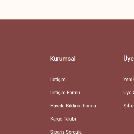
 yetersiz gördüğünüz noktaları öneri formunu kullanarak tarafımıza iletebilirsini
Ürün hakkında henüz soru sorulmamış.
Bu ürüne ilk yorumu siz yapın!
Yorum Yaz
Soru Sor
Kurumsal
Üye
İletişim
Yeni 
İletişim Formu
Üye G
Gönder
Havale Bildirim Formu
Şifr
Kargo Takibi
Sipariş Sorgula