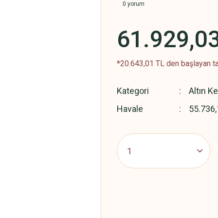
0 yorum
61.929,0
*20.643,01 TL den başlayan ta
Kategori
Altın K
Havale
55.736,