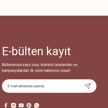
Bu ürünün fiyat bilgisi, resim, ürün açıklamalarında ve diğer konularda
Görüş ve önerileriniz için teşekkür ederiz.
Ürün resmi kalitesiz, bozuk veya görüntülenemiyor.
Ürün açıklamasında eksik bilgiler bulunuyor.
Ürün bilgilerinde hatalar bulunuyor.
Ürün fiyatı diğer sitelerden daha pahalı.
E-bülten
kayıt
Bu ürüne benzer farklı alternatifler olmalı.
Bültenimize kayıt olun, indirimli ürünlerden ve
kampanyalardan ilk sizin haberiniz olsun!