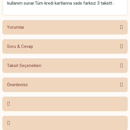
kullanım sunar.Tüm kredi kartlarına vade farksız 3 taksitt .
Yorumlar
Soru & Cevap
Bu ürüne ilk yorumu siz yapın!
Taksit Seçenekleri
Yorum Yaz
Ürün hakkında henüz soru sorulmamış.
Önerileriniz
Soru Sor
Bu ürünün fiyat bilgisi, resim, ürün açıklamalarında ve diğer konularda
yetersiz gördüğünüz noktaları öneri formunu kullanarak tarafımıza
iletebilirsiniz.
Görüş ve önerileriniz için teşekkür ederiz.