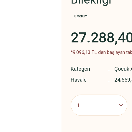
0 yorum
27.288,4
*9.096,13 TL den başlayan taks
Kategori
Çocuk A
Havale
24.559,