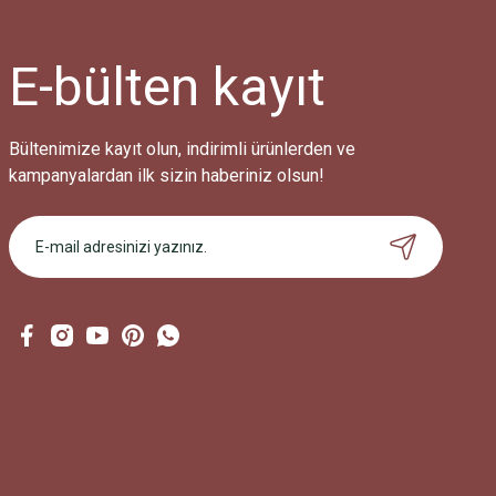
Ürün bilgilerinde hatalar bulunuyor.
Ürün fiyatı diğer sitelerden daha pahalı.
E-bülten
kayıt
Bu ürüne benzer farklı alternatifler olmalı.
Bültenimize kayıt olun, indirimli ürünlerden ve
kampanyalardan ilk sizin haberiniz olsun!