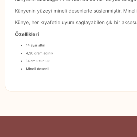
Künyenin yüzeyi mineli desenlerle süslenmiştir. Minel
Künye, her kıyafetle uyum sağlayabilen şık bir aksesu
Özellikleri
14 ayar altın
4,30 gram ağırlık
14 cm uzunluk
Mineli desenli
Bu ürünün fiyat bilgisi, resim, ürün açıklamalarında ve diğer konularda
Görüş ve önerileriniz için teşekkür ederiz.
Ürün resmi kalitesiz, bozuk veya görüntülenemiyor.
Ürün açıklamasında eksik bilgiler bulunuyor.