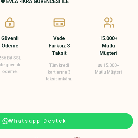
🛡️ EVLA -İKRA GÜVENCESİ İLE
Güvenli
Vade
15.000+
Ödeme
Farksız 3
Mutlu
Taksit
Müşteri
256 Bit SSL
ile güvenli
Tüm kredi
👥 15.000+
ödeme.
kartlarına 3
Mutlu Müşteri
taksit imkânı.
Whatsapp Destek