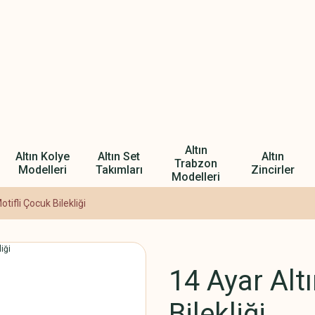
Altın
Altın Kolye
Altın Set
Altın
Trabzon
Modelleri
Takımları
Zincirler
Modelleri
tifli Çocuk Bilekliği
14 Ayar Alt
Bilekliği