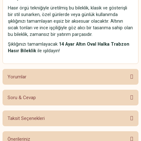
Hasır örgü tekniğiyle üretilmiş bu bileklik, klasik ve gösterişli
bir stil sunarken, özel günlerde veya günlük kullanımda
şıklığınızı tamamlayan eşsiz bir aksesuar olacaktır. Altının
sıcak tonları ve ince işçiliğiyle göz alıcı bir tasarıma sahip olan
bu bileklik, zamansız bir yatırım parçasıdır.
Şıklığınızı tamamlayacak
14 Ayar Altın Oval Halka Trabzon
Hasır Bileklik
ile ışıldayın!
Yorumlar
Soru & Cevap
Bu ürüne ilk yorumu siz yapın!
Taksit Seçenekleri
Yorum Yaz
Ürün hakkında henüz soru sorulmamış.
Önerileriniz