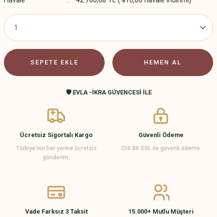
Havale
42.760,68 TL (%10,00 havale indirimi)
SEPETE EKLE
HEMEN AL
🛡️ EVLA -İKRA GÜVENCESİ İLE
Ücretsiz Sigortalı Kargo
Güvenli Ödeme
Türkiye’nin her yerine ücretsiz
256 Bit SSL ile güvenli ödeme.
gönderim.
Vade Farksız 3 Taksit
15.000+ Mutlu Müşteri