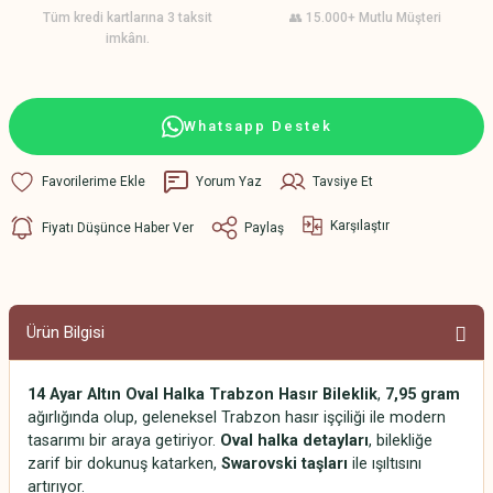
Tüm kredi kartlarına 3 taksit
👥 15.000+ Mutlu Müşteri
imkânı.
Whatsapp Destek
Yorum Yaz
Tavsiye Et
Karşılaştır
Fiyatı Düşünce Haber Ver
Paylaş
Ürün Bilgisi
14 Ayar Altın Oval Halka Trabzon Hasır Bileklik
,
7,95 gram
ağırlığında olup, geleneksel Trabzon hasır işçiliği ile modern
tasarımı bir araya getiriyor.
Oval halka detayları
, bilekliğe
zarif bir dokunuş katarken,
Swarovski taşları
ile ışıltısını
artırıyor.