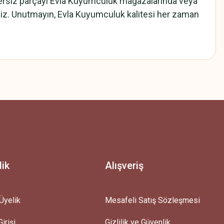
nzersiz parçayı Evla Kuyumculuk mağazalarında veya
siniz. Unutmayın, Evla Kuyumculuk kalitesi her zaman
z.
lik
Alışveriş
Üyelik
Mesafeli Satış Sözleşmesi
irişi
Gizlilik ve Güvenlik