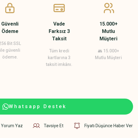
Güvenli
Vade
15.000+
Ödeme
Farksız 3
Mutlu
Taksit
Müşteri
256 Bit SSL
ile güvenli
Tüm kredi
👥 15.000+
ödeme.
kartlarına 3
Mutlu Müşteri
taksit imkânı.
Whatsapp Destek
Yorum Yaz
Tavsiye Et
Fiyatı Düşünce Haber Ver