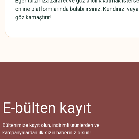
Eğer tarzınıza zarafet ve göz alıcılık katmak iste
online platformlarında bulabilirsiniz. Kendinizi ve
göz kamaştırır!
Bu ürünün fiyat bilgisi, resim, ürün açıklamalarında ve diğer konularda
Görüş ve önerileriniz için teşekkür ederiz.
Ürün resmi kalitesiz, bozuk veya görüntülenemiyor.
Ürün açıklamasında eksik bilgiler bulunuyor.
Ürün bilgilerinde hatalar bulunuyor.
Ürün fiyatı diğer sitelerden daha pahalı.
E-bülten
kayıt
Bu ürüne benzer farklı alternatifler olmalı.
Bültenimize kayıt olun, indirimli ürünlerden ve
kampanyalardan ilk sizin haberiniz olsun!