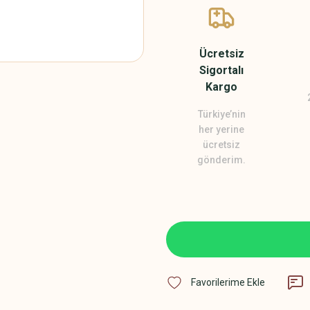
Ücretsiz
Sigortalı
Kargo
Türkiye’nin
her yerine
ücretsiz
gönderim.