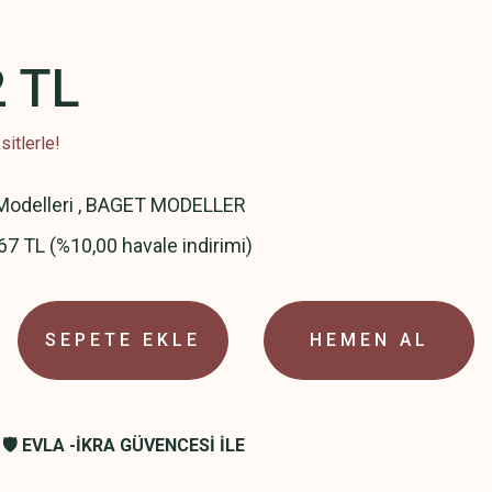
2 TL
itlerle!
odelleri
,
BAGET MODELLER
67 TL (%10,00 havale indirimi)
SEPETE EKLE
HEMEN AL
🛡️ EVLA -İKRA GÜVENCESİ İLE