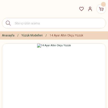
Anasayfa
Yüzük Modelleri
14 Ayar Altın Okçu Yüzük