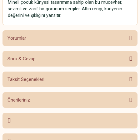
Mineli çocuk künyesi tasarımına sahip olan bu mücevher,
sevimli ve zarif bir görünüm sergiler. Altın rengi, künyenin
değerini ve şıklığını yansıtır.
Yorumlar
Soru & Cevap
Bu ürüne ilk yorumu siz yapın!
Taksit Seçenekleri
Yorum Yaz
Ürün hakkında henüz soru sorulmamış.
Önerileriniz
Soru Sor
Bu ürünün fiyat bilgisi, resim, ürün açıklamalarında ve diğer konularda
yetersiz gördüğünüz noktaları öneri formunu kullanarak tarafımıza
iletebilirsiniz.
Görüş ve önerileriniz için teşekkür ederiz.