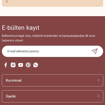
Ürün resmi kalitesiz, bozuk veya görüntülenemiyor.
Ürün açıklamasında eksik bilgiler bulunuyor.
Ürün bilgilerinde hatalar bulunuyor.
E-bülten
kayıt
Ürün fiyatı diğer sitelerden daha pahalı.
Bu ürüne benzer farklı alternatifler olmalı.
Bültenimize kayıt olun, indirimli ürünlerden ve kampanyalardan ilk sizin
haberiniz olsun!
Gönder
Kurumsal
Üyelik