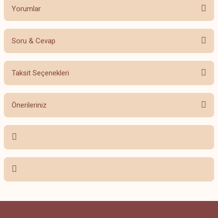
Yorumlar
Soru & Cevap
Bu ürüne ilk yorumu siz yapın!
Taksit Seçenekleri
Yorum Yaz
Ürün hakkında henüz soru sorulmamış.
Önerileriniz
Soru Sor
Bu ürünün fiyat bilgisi, resim, ürün açıklamalarında ve diğer konularda
yetersiz gördüğünüz noktaları öneri formunu kullanarak tarafımıza
iletebilirsiniz.
Görüş ve önerileriniz için teşekkür ederiz.
Ürün resmi kalitesiz, bozuk veya görüntülenemiyor.
Ürün açıklamasında eksik bilgiler bulunuyor.
Ürün bilgilerinde hatalar bulunuyor.