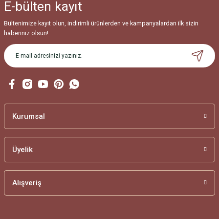
E-bülten
kayıt
Ürün fiyatı diğer sitelerden daha pahalı.
Bu ürüne benzer farklı alternatifler olmalı.
Bültenimize kayıt olun, indirimli ürünlerden ve kampanyalardan ilk sizin
haberiniz olsun!
Gönder
Kurumsal
Üyelik
Alışveriş