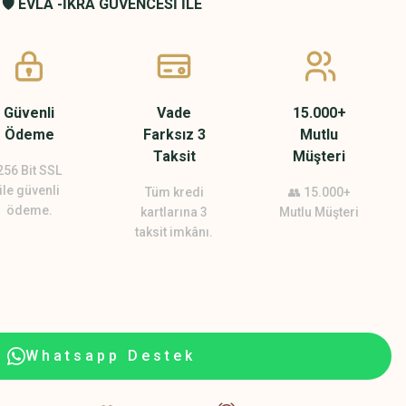
🛡️ EVLA -İKRA GÜVENCESİ İLE
Güvenli
Vade
15.000+
Ödeme
Farksız 3
Mutlu
Taksit
Müşteri
256 Bit SSL
ile güvenli
Tüm kredi
👥 15.000+
ödeme.
kartlarına 3
Mutlu Müşteri
taksit imkânı.
Whatsapp Destek