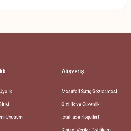
z.
lik
Alışveriş
Üyelik
Mesafeli Satış Sözleşmesi
irişi
Gizlilik ve Güvenlik
emi Unuttum
İptal İade Koşullari
Kişisel Veriler Politikası