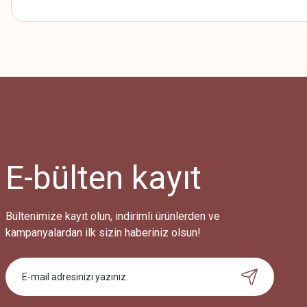
Bu ürünün fiyat bilgisi, resim, ürün açıklamalarında ve diğer konularda
Görüş ve önerileriniz için teşekkür ederiz.
Ürün resmi kalitesiz, bozuk veya görüntülenemiyor.
Ürün açıklamasında eksik bilgiler bulunuyor.
Ürün bilgilerinde hatalar bulunuyor.
Ürün fiyatı diğer sitelerden daha pahalı.
E-bülten
kayıt
Bu ürüne benzer farklı alternatifler olmalı.
Bültenimize kayıt olun, indirimli ürünlerden ve
kampanyalardan ilk sizin haberiniz olsun!