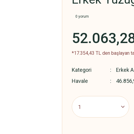
0 yorum
52.063,2
*17.354,43 TL den başlayan ta
Kategori
Erkek A
Havale
46.856,