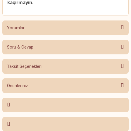
kaçırmayın.
Yorumlar
Soru & Cevap
Bu ürüne ilk yorumu siz yapın!
Taksit Seçenekleri
Yorum Yaz
Ürün hakkında henüz soru sorulmamış.
Önerileriniz
Soru Sor
Bu ürünün fiyat bilgisi, resim, ürün açıklamalarında ve diğer konularda
yetersiz gördüğünüz noktaları öneri formunu kullanarak tarafımıza
iletebilirsiniz.
Görüş ve önerileriniz için teşekkür ederiz.