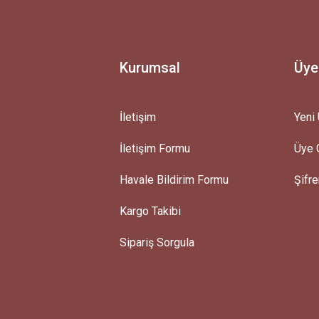
Yorum Yaz
Soru Sor
Kurumsal
Üye
İletişim
Yeni 
İletişim Formu
Üye G
Gönder
Havale Bildirim Formu
Şifr
Kargo Takibi
Sipariş Sorgula