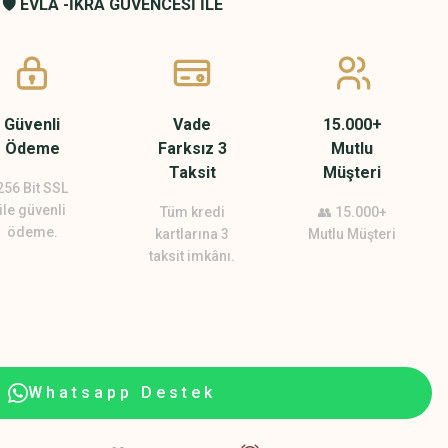
🛡️ EVLA -İKRA GÜVENCESİ İLE
Güvenli
Vade
15.000+
Ödeme
Farksız 3
Mutlu
Taksit
Müşteri
256 Bit SSL
ile güvenli
Tüm kredi
👥 15.000+
ödeme.
kartlarına 3
Mutlu Müşteri
taksit imkânı.
Whatsapp Destek