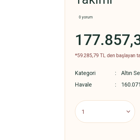
0 yorum
177.857,
*59.285,79 TL den başlayan ta
Kategori
Altın Se
Havale
160.071