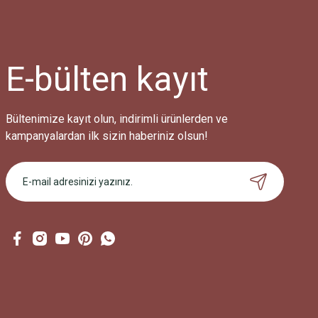
Ürün resmi kalitesiz, bozuk veya görüntülenemiyor.
Ürün açıklamasında eksik bilgiler bulunuyor.
Ürün bilgilerinde hatalar bulunuyor.
Ürün fiyatı diğer sitelerden daha pahalı.
E-bülten
kayıt
Bu ürüne benzer farklı alternatifler olmalı.
Bültenimize kayıt olun, indirimli ürünlerden ve
kampanyalardan ilk sizin haberiniz olsun!