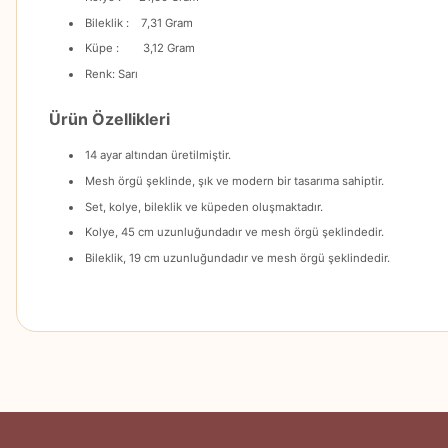
Bileklik : 7,31 Gram
Küpe : 3,12 Gram
Renk: Sarı
Ürün Özellikleri
14 ayar altından üretilmiştir.
Mesh örgü şeklinde, şık ve modern bir tasarıma sahiptir.
Set, kolye, bileklik ve küpeden oluşmaktadır.
Kolye, 45 cm uzunluğundadır ve mesh örgü şeklindedir.
Bileklik, 19 cm uzunluğundadır ve mesh örgü şeklindedir.
Bu ürünün fiyat bilgisi, resim, ürün açıklamalarında ve diğer konularda
Görüş ve önerileriniz için teşekkür ederiz.