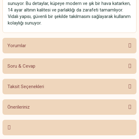
sunuyor. Bu detaylar, küpeye modern ve şık bir hava katarken,
14 ayar altının kalitesi ve parlaklığı da zarafeti tamamlıyor.
Vidalı yapısı, güvenli bir şekilde takılmasını sağlayarak kullanım
kolaylığı sunuyor.
Yorumlar
Soru & Cevap
Bu ürüne ilk yorumu siz yapın!
Taksit Seçenekleri
Yorum Yaz
Ürün hakkında henüz soru sorulmamış.
Önerileriniz
Soru Sor
Bu ürünün fiyat bilgisi, resim, ürün açıklamalarında ve diğer konularda
yetersiz gördüğünüz noktaları öneri formunu kullanarak tarafımıza
iletebilirsiniz.