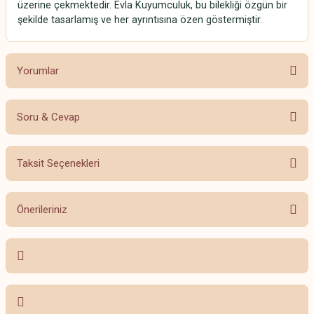
üzerine çekmektedir. Evla Kuyumculuk, bu bilekliği özgün bir
şekilde tasarlamış ve her ayrıntısına özen göstermiştir.
Yorumlar
Soru & Cevap
Bu ürüne ilk yorumu siz yapın!
Taksit Seçenekleri
Yorum Yaz
Ürün hakkında henüz soru sorulmamış.
Önerileriniz
Soru Sor
Bu ürünün fiyat bilgisi, resim, ürün açıklamalarında ve diğer konularda
yetersiz gördüğünüz noktaları öneri formunu kullanarak tarafımıza
iletebilirsiniz.
Görüş ve önerileriniz için teşekkür ederiz.