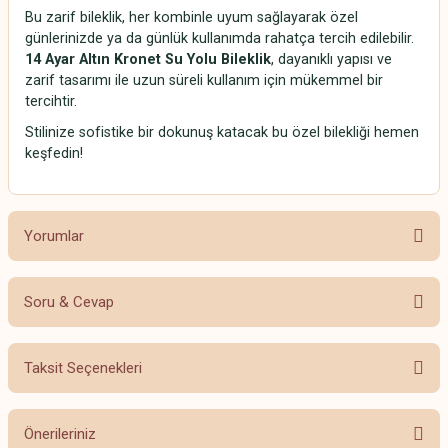
Bu zarif bileklik, her kombinle uyum sağlayarak özel
günlerinizde ya da günlük kullanımda rahatça tercih edilebilir.
14 Ayar Altın Kronet Su Yolu Bileklik
, dayanıklı yapısı ve
zarif tasarımı ile uzun süreli kullanım için mükemmel bir
tercihtir.
Stilinize sofistike bir dokunuş katacak bu özel bilekliği hemen
keşfedin!
Yorumlar
Soru & Cevap
Bu ürüne ilk yorumu siz yapın!
Taksit Seçenekleri
Yorum Yaz
Ürün hakkında henüz soru sorulmamış.
Önerileriniz