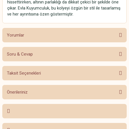
hissettirirken, altının parlaklığı da dikkat çekici bir şekilde öne
çıkar. Evla Kuyumculuk, bu kolyeyi özgün bir stil ile tasarlamış
ve her ayrıntısına özen göstermiştir.
Yorumlar
Soru & Cevap
Bu ürüne ilk yorumu siz yapın!
Taksit Seçenekleri
Yorum Yaz
Ürün hakkında henüz soru sorulmamış.
Önerileriniz
Soru Sor
Bu ürünün fiyat bilgisi, resim, ürün açıklamalarında ve diğer konularda
yetersiz gördüğünüz noktaları öneri formunu kullanarak tarafımıza
iletebilirsiniz.
Görüş ve önerileriniz için teşekkür ederiz.