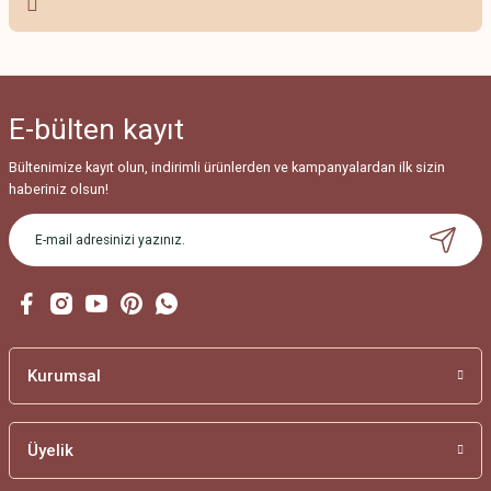
Ürün resmi kalitesiz, bozuk veya görüntülenemiyor.
Ürün açıklamasında eksik bilgiler bulunuyor.
Ürün bilgilerinde hatalar bulunuyor.
E-bülten
kayıt
Ürün fiyatı diğer sitelerden daha pahalı.
Bu ürüne benzer farklı alternatifler olmalı.
Bültenimize kayıt olun, indirimli ürünlerden ve kampanyalardan ilk sizin
haberiniz olsun!
Gönder
Kurumsal
Üyelik