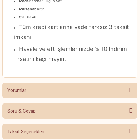
Model:
Kronet Düğün Seti
Malzeme:
Altın
Stil:
Klasik
Tüm kredi kartlarına vade farksız 3 taksit
imkanı.
Havale ve eft işlemlerinizde % 10 İndirim
fırsatını kaçırmayın.
Yorumlar
Soru & Cevap
Bu ürüne ilk yorumu siz yapın!
Taksit Seçenekleri
Yorum Yaz
Ürün hakkında henüz soru sorulmamış.