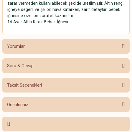
zarar vermeden kullanılabilecek şekilde üretilmiştir. Altın rengi,
iğneye değerli ve şık bir hava katarken, zarif detayları bebek
iğnesine özel bir zarafet kazandırır.
14 Ayar Altın Kiraz Bebek İğnesi
Yorumlar
Soru & Cevap
Bu ürüne ilk yorumu siz yapın!
Taksit Seçenekleri
Yorum Yaz
Ürün hakkında henüz soru sorulmamış.
Önerileriniz
Soru Sor
Bu ürünün fiyat bilgisi, resim, ürün açıklamalarında ve diğer konularda
yetersiz gördüğünüz noktaları öneri formunu kullanarak tarafımıza