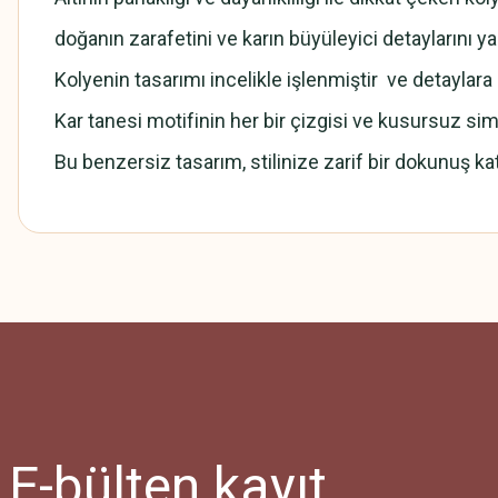
doğanın zarafetini ve karın büyüleyici detaylarını yan
Kolyenin tasarımı incelikle işlenmiştir ve detaylara 
Kar tanesi motifinin her bir çizgisi ve kusursuz sim
Bu benzersiz tasarım, stilinize zarif bir dokunuş ka
Bu ürünün fiyat bilgisi, resim, ürün açıklamalarında ve diğer konularda
Görüş ve önerileriniz için teşekkür ederiz.
Ürün resmi kalitesiz, bozuk veya görüntülenemiyor.
Ürün açıklamasında eksik bilgiler bulunuyor.
Ürün bilgilerinde hatalar bulunuyor.
Ürün fiyatı diğer sitelerden daha pahalı.
E-bülten
kayıt
Bu ürüne benzer farklı alternatifler olmalı.