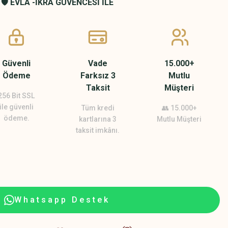
🛡️ EVLA -İKRA GÜVENCESİ İLE
Güvenli
Vade
15.000+
Ödeme
Farksız 3
Mutlu
Taksit
Müşteri
256 Bit SSL
ile güvenli
Tüm kredi
👥 15.000+
ödeme.
kartlarına 3
Mutlu Müşteri
taksit imkânı.
Whatsapp Destek