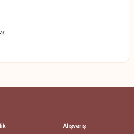
ar.
z.
lik
Alışveriş