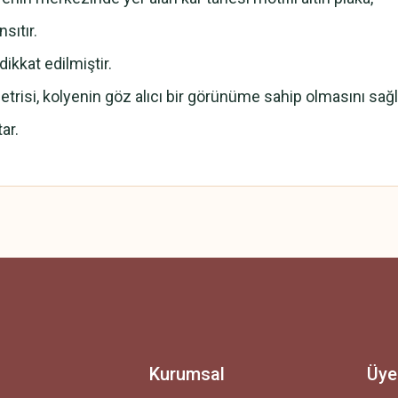
sıtır.
dikkat edilmiştir.
etrisi, kolyenin göz alıcı bir görünüme sahip olmasını sağl
tar.
 yetersiz gördüğünüz noktaları öneri formunu kullanarak tarafımıza iletebilirsini
Ürün hakkında henüz soru sorulmamış.
Bu ürüne ilk yorumu siz yapın!
Yorum Yaz
Soru Sor
Kurumsal
Üye