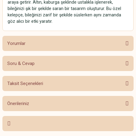
araya getirir. Altın, kaburga şeklinde ustalıkla işlenerek,
bileğinizi şık bir şekilde saran bir tasarım oluşturur. Bu özel
kelepçe, bileğinizi zarif bir şekilde süslerken aynı zamanda
göz alıcı bir etki yaratır.
Yorumlar
Soru & Cevap
Bu ürüne ilk yorumu siz yapın!
Taksit Seçenekleri
Yorum Yaz
Ürün hakkında henüz soru sorulmamış.
Önerileriniz
Soru Sor
Bu ürünün fiyat bilgisi, resim, ürün açıklamalarında ve diğer konularda
yetersiz gördüğünüz noktaları öneri formunu kullanarak tarafımıza
iletebilirsiniz.