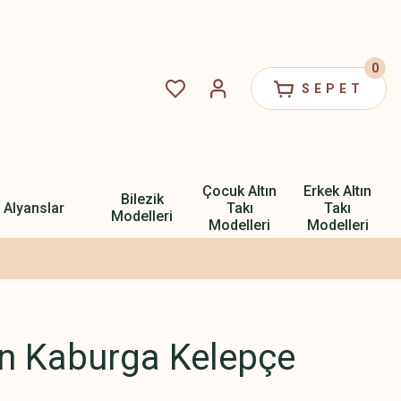
0
SEPET
Çocuk Altın
Erkek Altın
Bilezik
Alyanslar
Takı
Takı
Modelleri
Modelleri
Modelleri
ın Kaburga Kelepçe