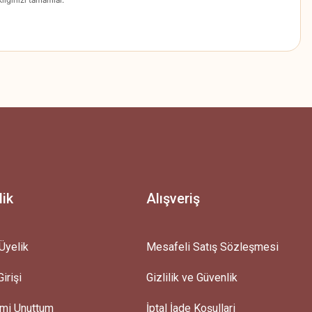
z.
lik
Alışveriş
Üyelik
Mesafeli Satış Sözleşmesi
irişi
Gizlilik ve Güvenlik
emi Unuttum
İptal İade Koşullari