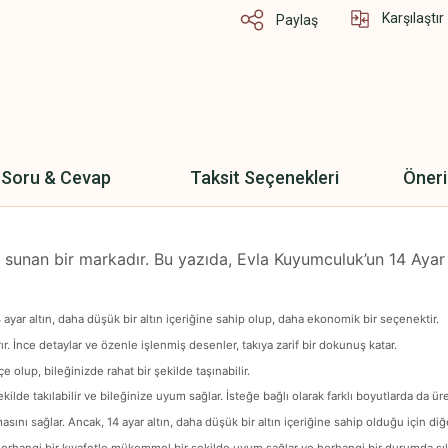
Karşılaştır
Paylaş
Soru & Cevap
Taksit Seçenekleri
Öneri
ar sunan bir markadır. Bu yazıda, Evla Kuyumculuk’un 14 Ayar
 ayar altın, daha düşük bir altın içeriğine sahip olup, daha ekonomik bir seçenektir.
 İnce detaylar ve özenle işlenmiş desenler, takıya zarif bir dokunuş katar.
e olup, bileğinizde rahat bir şekilde taşınabilir.
de takılabilir ve bileğinize uyum sağlar. İsteğe bağlı olarak farklı boyutlarda da üret
nı sağlar. Ancak, 14 ayar altın, daha düşük bir altın içeriğine sahip olduğu için diğer
, herhangi bir kıyafetle mükemmel bir şekilde uyum sağlar ve herhangi bir durumda şık