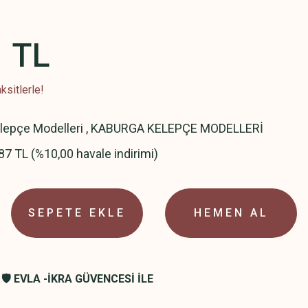
1 TL
ksitlerle!
elepçe Modelleri
,
KABURGA KELEPÇE MODELLERİ
87 TL (%10,00 havale indirimi)
SEPETE EKLE
HEMEN AL
🛡️ EVLA -İKRA GÜVENCESİ İLE