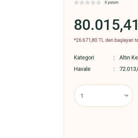
0 yorum
80.015,4
*26.671,80 TL den başlayan ta
Kategori
Altın K
Havale
72.013,