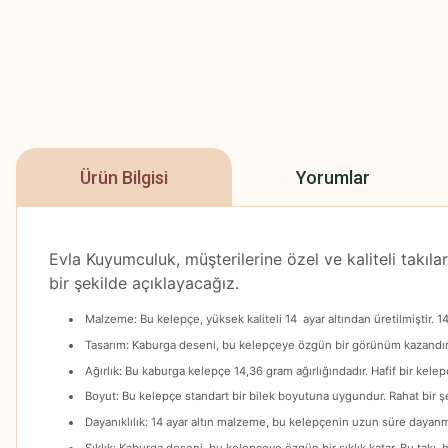
Ürün Bilgisi
Yorumlar
Evla Kuyumculuk, müşterilerine özel ve kaliteli takıl
bir şekilde açıklayacağız.
Malzeme: Bu kelepçe, yüksek kaliteli 14 ayar altından üretilmiştir. 14
Tasarım: Kaburga deseni, bu kelepçeye özgün bir görünüm kazandırır.
Ağırlık: Bu kaburga kelepçe 14,36 gram ağırlığındadır. Hafif bir kelepç
Boyut: Bu kelepçe standart bir bilek boyutuna uygundur. Rahat bir şekil
Dayanıklılık: 14 ayar altın malzeme, bu kelepçenin uzun süre dayanması
Şıklık: Kaburga deseni, bu kelepçeye özgün bir şıklık katar. Bu takı