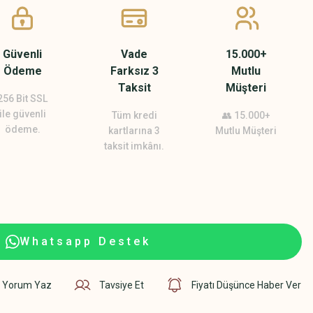
Güvenli
Vade
15.000+
Ödeme
Farksız 3
Mutlu
Taksit
Müşteri
256 Bit SSL
ile güvenli
Tüm kredi
👥 15.000+
ödeme.
kartlarına 3
Mutlu Müşteri
taksit imkânı.
Whatsapp Destek
Yorum Yaz
Tavsiye Et
Fiyatı Düşünce Haber Ver