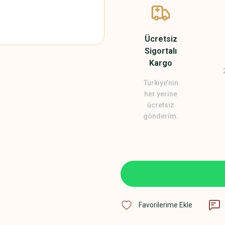
Ücretsiz
Sigortalı
Kargo
Türkiye’nin
her yerine
ücretsiz
gönderim.