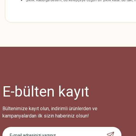
Bu ürünün fiyat bilgisi, resim, ürün açıklamalarında ve diğer konularda
Görüş ve önerileriniz için teşekkür ederiz.
Ürün resmi kalitesiz, bozuk veya görüntülenemiyor.
Ürün açıklamasında eksik bilgiler bulunuyor.
Ürün bilgilerinde hatalar bulunuyor.
Ürün fiyatı diğer sitelerden daha pahalı.
E-bülten
kayıt
Bu ürüne benzer farklı alternatifler olmalı.
Bültenimize kayıt olun, indirimli ürünlerden ve
kampanyalardan ilk sizin haberiniz olsun!