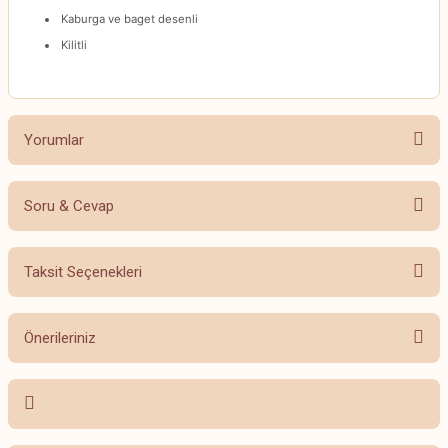
Kaburga ve baget desenli
Kilitli
Yorumlar
Soru & Cevap
Bu ürüne ilk yorumu siz yapın!
Taksit Seçenekleri
Yorum Yaz
Ürün hakkında henüz soru sorulmamış.
Önerileriniz
Soru Sor
Bu ürünün fiyat bilgisi, resim, ürün açıklamalarında ve diğer konularda
yetersiz gördüğünüz noktaları öneri formunu kullanarak tarafımıza
iletebilirsiniz.