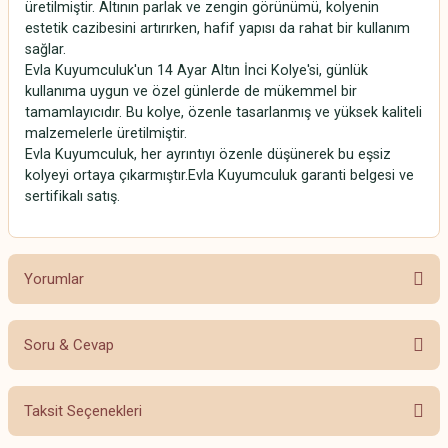
üretilmiştir. Altının parlak ve zengin görünümü, kolyenin
estetik cazibesini artırırken, hafif yapısı da rahat bir kullanım
sağlar.
Evla Kuyumculuk'un 14 Ayar Altın İnci Kolye'si, günlük
kullanıma uygun ve özel günlerde de mükemmel bir
tamamlayıcıdır. Bu kolye, özenle tasarlanmış ve yüksek kaliteli
malzemelerle üretilmiştir.
Evla Kuyumculuk, her ayrıntıyı özenle düşünerek bu eşsiz
kolyeyi ortaya çıkarmıştır.Evla Kuyumculuk garanti belgesi ve
sertifikalı satış.
Yorumlar
Soru & Cevap
Bu ürüne ilk yorumu siz yapın!
Taksit Seçenekleri
Yorum Yaz
Ürün hakkında henüz soru sorulmamış.