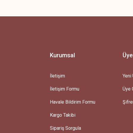
 yetersiz gördüğünüz noktaları öneri formunu kullanarak tarafımıza iletebilirsini
Ürün hakkında henüz soru sorulmamış.
Bu ürüne ilk yorumu siz yapın!
Yorum Yaz
Soru Sor
Kurumsal
Üye
İletişim
Yeni 
İletişim Formu
Üye G
Gönder
Havale Bildirim Formu
Şifr
Kargo Takibi
Sipariş Sorgula