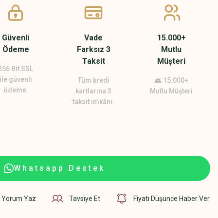
Güvenli
Vade
15.000+
Ödeme
Farksız 3
Mutlu
Taksit
Müşteri
256 Bit SSL
ile güvenli
Tüm kredi
👥 15.000+
ödeme.
kartlarına 3
Mutlu Müşteri
taksit imkânı.
Whatsapp Destek
Yorum Yaz
Tavsiye Et
Fiyatı Düşünce Haber Ver