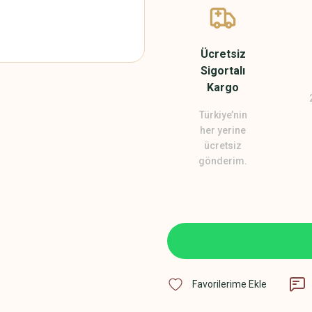
Ücretsiz
Sigortalı
Kargo
Türkiye’nin
her yerine
ücretsiz
gönderim.