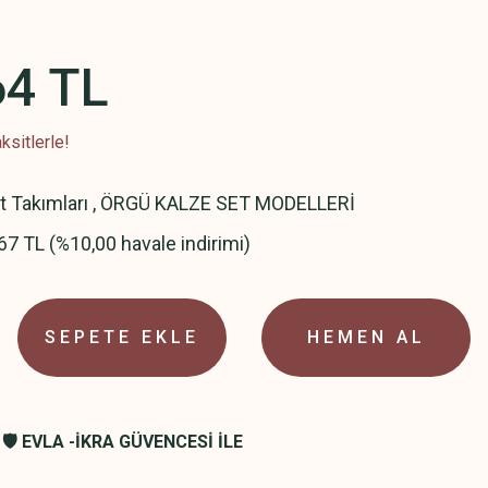
64 TL
ksitlerle!
t Takımları
,
ÖRGÜ KALZE SET MODELLERİ
67 TL (%10,00 havale indirimi)
SEPETE EKLE
HEMEN AL
🛡️ EVLA -İKRA GÜVENCESİ İLE