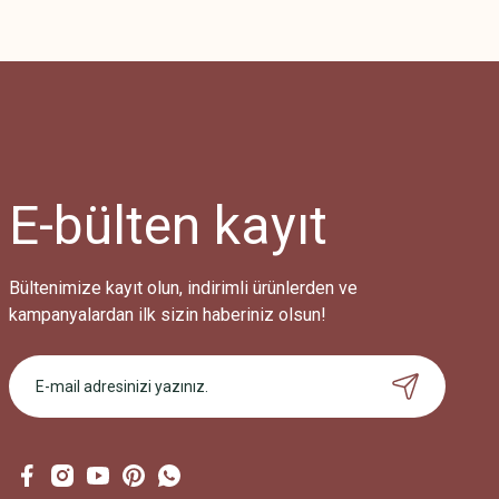
Bu ürünün fiyat bilgisi, resim, ürün açıklamalarında ve diğer konularda
Görüş ve önerileriniz için teşekkür ederiz.
Ürün resmi kalitesiz, bozuk veya görüntülenemiyor.
Ürün açıklamasında eksik bilgiler bulunuyor.
Ürün bilgilerinde hatalar bulunuyor.
Ürün fiyatı diğer sitelerden daha pahalı.
E-bülten
kayıt
Bu ürüne benzer farklı alternatifler olmalı.
Bültenimize kayıt olun, indirimli ürünlerden ve
kampanyalardan ilk sizin haberiniz olsun!