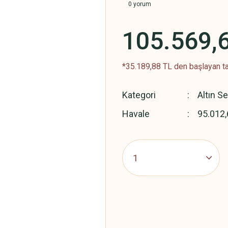
0 yorum
105.569,
*35.189,88 TL den başlayan ta
Kategori
Altın Se
Havale
95.012,