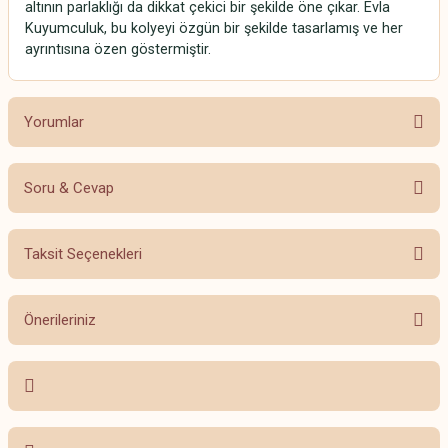
altının parlaklığı da dikkat çekici bir şekilde öne çıkar. Evla
Kuyumculuk, bu kolyeyi özgün bir şekilde tasarlamış ve her
ayrıntısına özen göstermiştir.
Yorumlar
Soru & Cevap
Bu ürüne ilk yorumu siz yapın!
Taksit Seçenekleri
Yorum Yaz
Ürün hakkında henüz soru sorulmamış.
Önerileriniz
Soru Sor
Bu ürünün fiyat bilgisi, resim, ürün açıklamalarında ve diğer konularda
yetersiz gördüğünüz noktaları öneri formunu kullanarak tarafımıza
iletebilirsiniz.
Görüş ve önerileriniz için teşekkür ederiz.