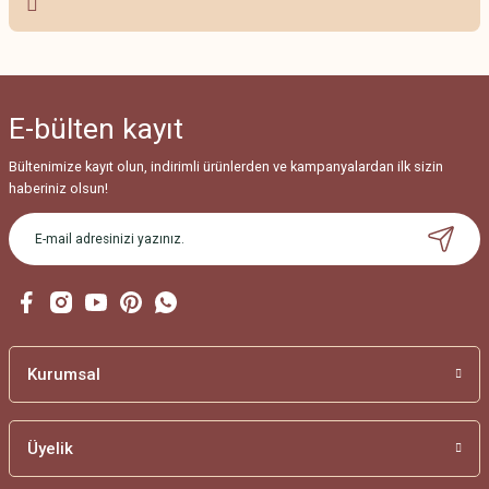
Ürün resmi kalitesiz, bozuk veya görüntülenemiyor.
Ürün açıklamasında eksik bilgiler bulunuyor.
Ürün bilgilerinde hatalar bulunuyor.
E-bülten
kayıt
Ürün fiyatı diğer sitelerden daha pahalı.
Bu ürüne benzer farklı alternatifler olmalı.
Bültenimize kayıt olun, indirimli ürünlerden ve kampanyalardan ilk sizin
haberiniz olsun!
Gönder
Kurumsal
Üyelik