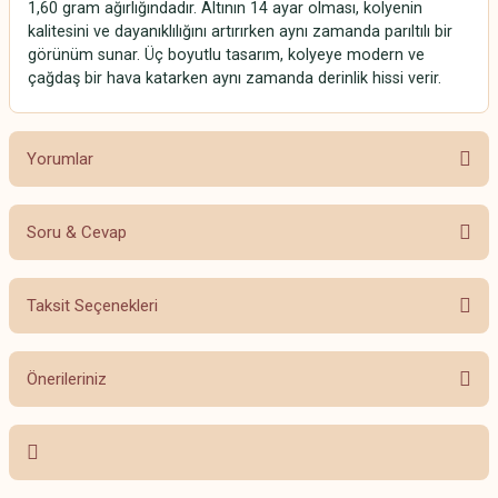
1,60 gram ağırlığındadır. Altının 14 ayar olması, kolyenin
kalitesini ve dayanıklılığını artırırken aynı zamanda parıltılı bir
görünüm sunar. Üç boyutlu tasarım, kolyeye modern ve
çağdaş bir hava katarken aynı zamanda derinlik hissi verir.
Yorumlar
Soru & Cevap
Bu ürüne ilk yorumu siz yapın!
Taksit Seçenekleri
Yorum Yaz
Ürün hakkında henüz soru sorulmamış.
Önerileriniz
Soru Sor
Bu ürünün fiyat bilgisi, resim, ürün açıklamalarında ve diğer konularda
yetersiz gördüğünüz noktaları öneri formunu kullanarak tarafımıza
iletebilirsiniz.