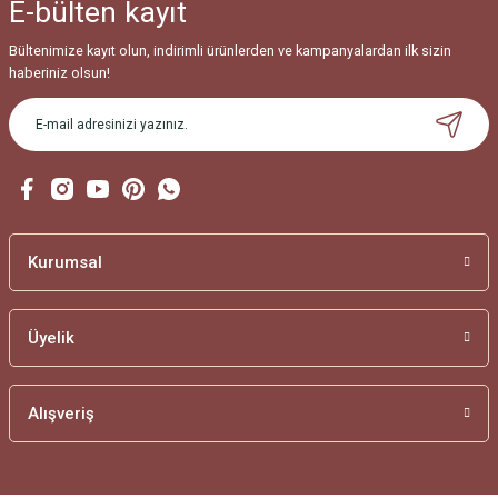
E-bülten
kayıt
Ürün fiyatı diğer sitelerden daha pahalı.
Bu ürüne benzer farklı alternatifler olmalı.
Bültenimize kayıt olun, indirimli ürünlerden ve kampanyalardan ilk sizin
haberiniz olsun!
Gönder
Kurumsal
Üyelik
Alışveriş