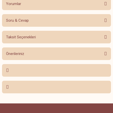
Yorumlar
Soru & Cevap
Bu ürüne ilk yorumu siz yapın!
Taksit Seçenekleri
Yorum Yaz
Ürün hakkında henüz soru sorulmamış.
Önerileriniz
Soru Sor
Bu ürünün fiyat bilgisi, resim, ürün açıklamalarında ve diğer konularda
yetersiz gördüğünüz noktaları öneri formunu kullanarak tarafımıza
iletebilirsiniz.
Görüş ve önerileriniz için teşekkür ederiz.
Ürün resmi kalitesiz, bozuk veya görüntülenemiyor.
Ürün açıklamasında eksik bilgiler bulunuyor.
Ürün bilgilerinde hatalar bulunuyor.