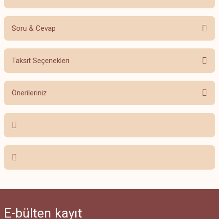
Soru & Cevap
Bu ürüne ilk yorumu siz yapın!
Taksit Seçenekleri
Yorum Yaz
Ürün hakkında henüz soru sorulmamış.
Önerileriniz
Soru Sor
Bu ürünün fiyat bilgisi, resim, ürün açıklamalarında ve diğer konularda
yetersiz gördüğünüz noktaları öneri formunu kullanarak tarafımıza
iletebilirsiniz.
Görüş ve önerileriniz için teşekkür ederiz.
Ürün resmi kalitesiz, bozuk veya görüntülenemiyor.
Ürün açıklamasında eksik bilgiler bulunuyor.
Ürün bilgilerinde hatalar bulunuyor.
E-bülten
kayıt
Ürün fiyatı diğer sitelerden daha pahalı.