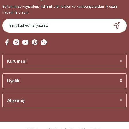
Bu ürüne benzer farklı alternatifler olmalı.
Bültenimize kayıt olun, indirimli ürünlerden ve kampanyalardan ilk sizin
haberiniz olsun!
Gönder
Kurumsal
Üyelik
Alışveriş