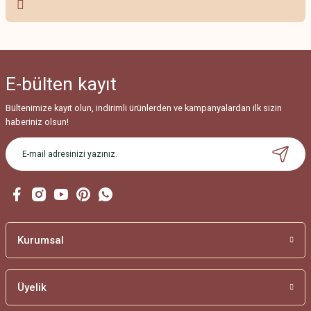
Ürün resmi kalitesiz, bozuk veya görüntülenemiyor.
Ürün açıklamasında eksik bilgiler bulunuyor.
Ürün bilgilerinde hatalar bulunuyor.
E-bülten
kayıt
Ürün fiyatı diğer sitelerden daha pahalı.
Bu ürüne benzer farklı alternatifler olmalı.
Bültenimize kayıt olun, indirimli ürünlerden ve kampanyalardan ilk sizin
haberiniz olsun!
Gönder
Kurumsal
Üyelik