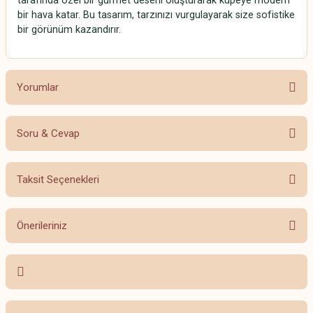
tarafında özel bir gurmet deseni oluşturarak küpeye modern
bir hava katar. Bu tasarım, tarzınızı vurgulayarak size sofistike
bir görünüm kazandırır.
Yorumlar
Soru & Cevap
Bu ürüne ilk yorumu siz yapın!
Taksit Seçenekleri
Yorum Yaz
Ürün hakkında henüz soru sorulmamış.
Önerileriniz
Soru Sor
Bu ürünün fiyat bilgisi, resim, ürün açıklamalarında ve diğer konularda
yetersiz gördüğünüz noktaları öneri formunu kullanarak tarafımıza
iletebilirsiniz.
Görüş ve önerileriniz için teşekkür ederiz.