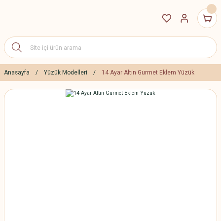
Anasayfa
Yüzük Modelleri
14 Ayar Altın Gurmet Eklem Yüzük