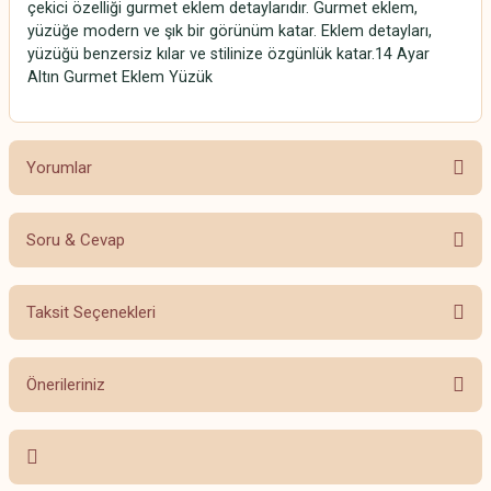
çekici özelliği gurmet eklem detaylarıdır. Gurmet eklem,
yüzüğe modern ve şık bir görünüm katar. Eklem detayları,
yüzüğü benzersiz kılar ve stilinize özgünlük katar.14 Ayar
Altın Gurmet Eklem Yüzük
Yorumlar
Soru & Cevap
Bu ürüne ilk yorumu siz yapın!
Taksit Seçenekleri
Yorum Yaz
Ürün hakkında henüz soru sorulmamış.
Önerileriniz
Soru Sor
Bu ürünün fiyat bilgisi, resim, ürün açıklamalarında ve diğer konularda
yetersiz gördüğünüz noktaları öneri formunu kullanarak tarafımıza
iletebilirsiniz.