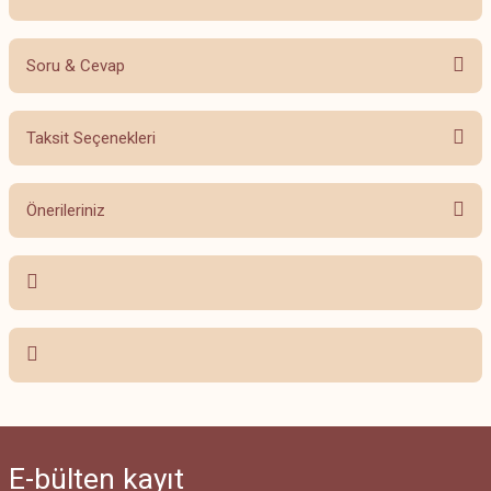
Soru & Cevap
Bu ürüne ilk yorumu siz yapın!
Taksit Seçenekleri
Yorum Yaz
Ürün hakkında henüz soru sorulmamış.
Önerileriniz
Soru Sor
Bu ürünün fiyat bilgisi, resim, ürün açıklamalarında ve diğer konularda
yetersiz gördüğünüz noktaları öneri formunu kullanarak tarafımıza
iletebilirsiniz.
Görüş ve önerileriniz için teşekkür ederiz.
Ürün resmi kalitesiz, bozuk veya görüntülenemiyor.
Ürün açıklamasında eksik bilgiler bulunuyor.
Ürün bilgilerinde hatalar bulunuyor.
E-bülten
kayıt
Ürün fiyatı diğer sitelerden daha pahalı.