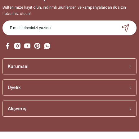
Bu ürüne benzer farklı alternatifler olmalı.
Bültenimize kayıt olun, indirimli ürünlerden ve kampanyalardan ilk sizin
haberiniz olsun!
Gönder
Kurumsal
Üyelik
Alışveriş