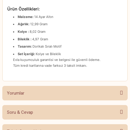
Ürün Özellikleri:
Malzeme:
14 Ayar Altın
Ağırlık:
12,99 Gram
Kolye :
8,02 Gram
Bileklik :
4,97 Gram
Tasarım:
Dorikalı Sıralı Motif
Set İçeriği:
Kolye ve Bileklik
Evla kuyumculuk garantisi ve belgesi ile güvenli ödeme.
Tüm kredi kartlarına vade farksız 3 taksit imkanı.
Yorumlar
Soru & Cevap
Bu ürüne ilk yorumu siz yapın!