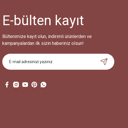
Ürün bilgilerinde hatalar bulunuyor.
Ürün fiyatı diğer sitelerden daha pahalı.
E-bülten
kayıt
Bu ürüne benzer farklı alternatifler olmalı.
Bültenimize kayıt olun, indirimli ürünlerden ve
kampanyalardan ilk sizin haberiniz olsun!