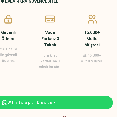
🛡️ EVLA -İKRA GÜVENCESİ İLE
Güvenli
Vade
15.000+
Ödeme
Farksız 3
Mutlu
Taksit
Müşteri
256 Bit SSL
ile güvenli
Tüm kredi
👥 15.000+
ödeme.
kartlarına 3
Mutlu Müşteri
taksit imkânı.
Whatsapp Destek