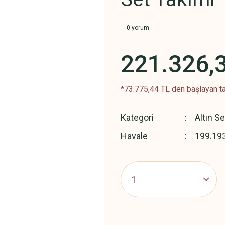
0 yorum
221.326,
*73.775,44 TL den başlayan ta
Kategori
Altın Se
Havale
199.193