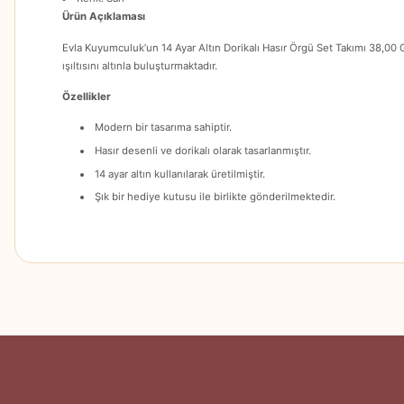
Ürün Açıklaması
Evla Kuyumculuk’un 14 Ayar Altın Dorikalı Hasır Örgü Set Takımı 38,00 
ışıltısını altınla buluşturmaktadır.
Özellikler
Modern bir tasarıma sahiptir.
Hasır desenli ve dorikalı olarak tasarlanmıştır.
14 ayar altın kullanılarak üretilmiştir.
Şık bir hediye kutusu ile birlikte gönderilmektedir.
Bu ürünün fiyat bilgisi, resim, ürün açıklamalarında ve diğer konularda
Görüş ve önerileriniz için teşekkür ederiz.
Ürün resmi kalitesiz, bozuk veya görüntülenemiyor.
Ürün açıklamasında eksik bilgiler bulunuyor.