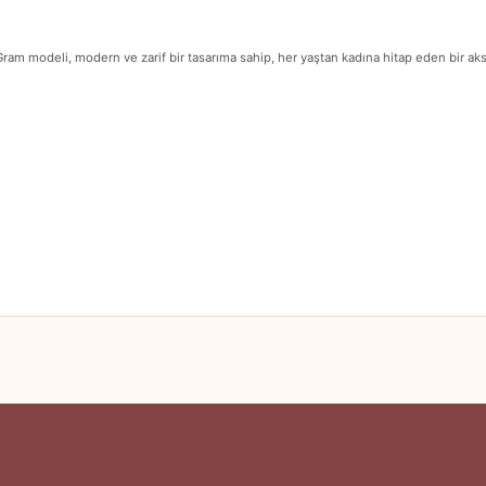
Gram modeli, modern ve zarif bir tasarıma sahip, her yaştan kadına hitap eden bir a
 yetersiz gördüğünüz noktaları öneri formunu kullanarak tarafımıza iletebilirsini
Ürün hakkında henüz soru sorulmamış.
Bu ürüne ilk yorumu siz yapın!
Yorum Yaz
Soru Sor