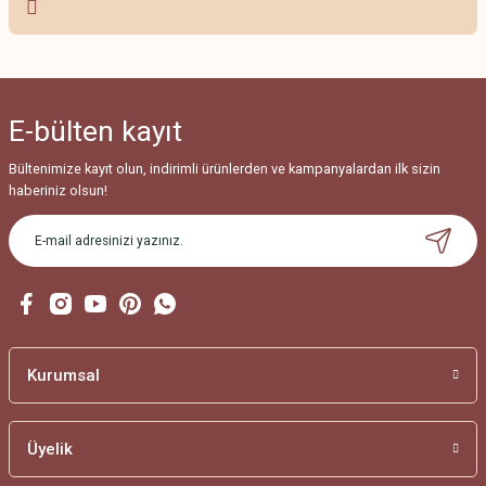
Ürün resmi kalitesiz, bozuk veya görüntülenemiyor.
Ürün açıklamasında eksik bilgiler bulunuyor.
Ürün bilgilerinde hatalar bulunuyor.
E-bülten
kayıt
Ürün fiyatı diğer sitelerden daha pahalı.
Bu ürüne benzer farklı alternatifler olmalı.
Bültenimize kayıt olun, indirimli ürünlerden ve kampanyalardan ilk sizin
haberiniz olsun!
Gönder
Kurumsal
Üyelik