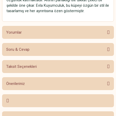
özgünlük katmaktadır. Altının parlaklığı ise dikkat çekici bir
şekilde öne çıkar. Evla Kuyumculuk, bu küpeyi özgün bir stil ile
tasarlamış ve her ayrıntısına özen göstermiştir.
Yorumlar
Soru & Cevap
Bu ürüne ilk yorumu siz yapın!
Taksit Seçenekleri
Yorum Yaz
Ürün hakkında henüz soru sorulmamış.
Önerileriniz
Soru Sor
Bu ürünün fiyat bilgisi, resim, ürün açıklamalarında ve diğer konularda
yetersiz gördüğünüz noktaları öneri formunu kullanarak tarafımıza
iletebilirsiniz.
Görüş ve önerileriniz için teşekkür ederiz.