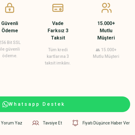
Güvenli
Vade
15.000+
Ödeme
Farksız 3
Mutlu
Taksit
Müşteri
256 Bit SSL
ile güvenli
Tüm kredi
👥 15.000+
ödeme.
kartlarına 3
Mutlu Müşteri
taksit imkânı.
Whatsapp Destek
Yorum Yaz
Tavsiye Et
Fiyatı Düşünce Haber Ver