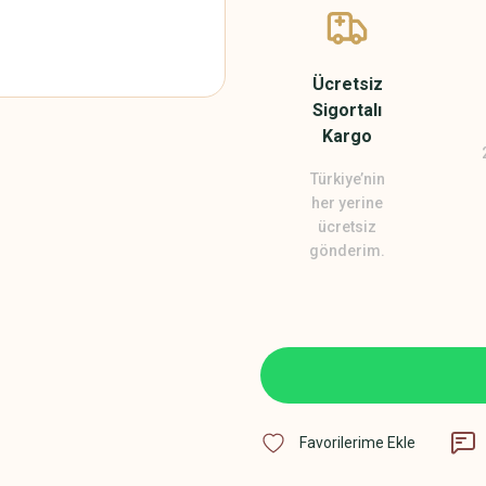
Ücretsiz
Sigortalı
Kargo
Türkiye’nin
her yerine
ücretsiz
gönderim.