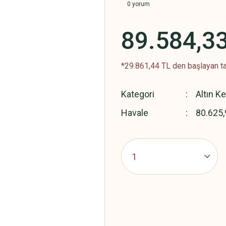
0 yorum
89.584,3
*29.861,44 TL den başlayan ta
Kategori
Altın K
Havale
80.625,