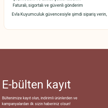
Faturalı, sigortalı ve güvenli gönderim
Evla Kuyumculuk güvencesiyle şimdi sipariş verin, z
Bu ürünün fiyat bilgisi, resim, ürün açıklamalarında ve diğer konularda
Görüş ve önerileriniz için teşekkür ederiz.
Ürün resmi kalitesiz, bozuk veya görüntülenemiyor.
Ürün açıklamasında eksik bilgiler bulunuyor.
Ürün bilgilerinde hatalar bulunuyor.
Ürün fiyatı diğer sitelerden daha pahalı.
E-bülten
kayıt
Bu ürüne benzer farklı alternatifler olmalı.
Bültenimize kayıt olun, indirimli ürünlerden ve
kampanyalardan ilk sizin haberiniz olsun!