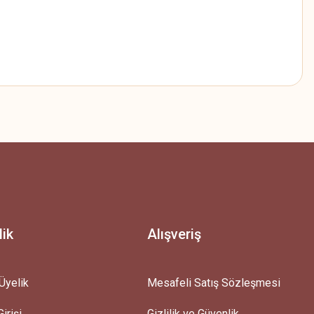
z.
lik
Alışveriş
Üyelik
Mesafeli Satış Sözleşmesi
irişi
Gizlilik ve Güvenlik