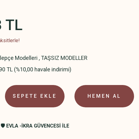
3 TL
ksitlerle!
elepçe Modelleri
,
TAŞSIZ MODELLER
90 TL (%10,00 havale indirimi)
SEPETE EKLE
HEMEN AL
🛡️ EVLA -İKRA GÜVENCESİ İLE