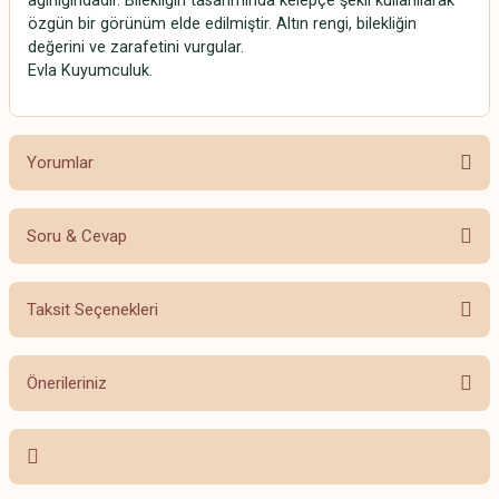
ağırlığındadır. Bilekliğin tasarımında kelepçe şekli kullanılarak
özgün bir görünüm elde edilmiştir. Altın rengi, bilekliğin
değerini ve zarafetini vurgular.
Evla Kuyumculuk.
Yorumlar
Soru & Cevap
Bu ürüne ilk yorumu siz yapın!
Taksit Seçenekleri
Yorum Yaz
Ürün hakkında henüz soru sorulmamış.
Önerileriniz
Soru Sor
Bu ürünün fiyat bilgisi, resim, ürün açıklamalarında ve diğer konularda
yetersiz gördüğünüz noktaları öneri formunu kullanarak tarafımıza
iletebilirsiniz.