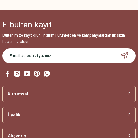
Ürün açıklamasında eksik bilgiler bulunuyor.
Ürün bilgilerinde hatalar bulunuyor.
E-bülten
kayıt
Ürün fiyatı diğer sitelerden daha pahalı.
Bu ürüne benzer farklı alternatifler olmalı.
Bültenimize kayıt olun, indirimli ürünlerden ve kampanyalardan ilk sizin
haberiniz olsun!
Gönder
Kurumsal
Üyelik
Alışveriş