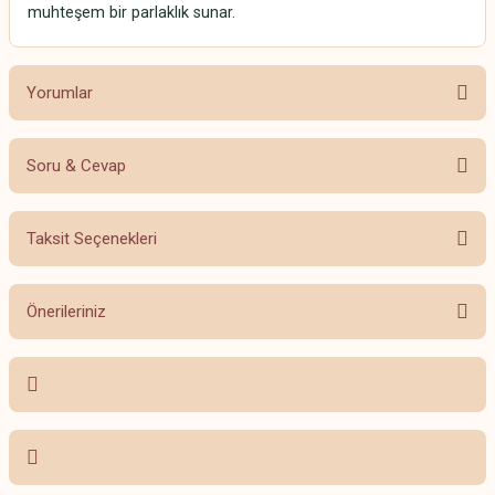
muhteşem bir parlaklık sunar.
Yorumlar
Soru & Cevap
Bu ürüne ilk yorumu siz yapın!
Taksit Seçenekleri
Yorum Yaz
Ürün hakkında henüz soru sorulmamış.
Önerileriniz
Soru Sor
Bu ürünün fiyat bilgisi, resim, ürün açıklamalarında ve diğer konularda
yetersiz gördüğünüz noktaları öneri formunu kullanarak tarafımıza
iletebilirsiniz.
Görüş ve önerileriniz için teşekkür ederiz.
Ürün resmi kalitesiz, bozuk veya görüntülenemiyor.