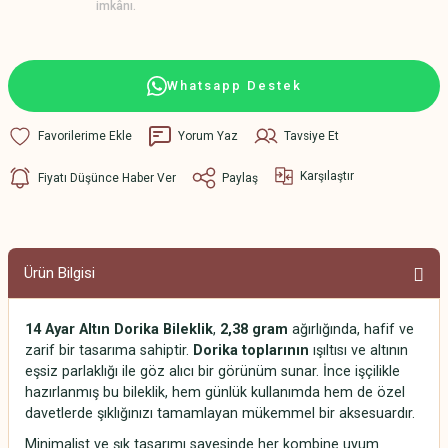
imkânı.
Whatsapp Destek
Yorum Yaz
Tavsiye Et
Karşılaştır
Fiyatı Düşünce Haber Ver
Paylaş
Ürün Bilgisi
14 Ayar Altın Dorika Bileklik
,
2,38 gram
ağırlığında, hafif ve
zarif bir tasarıma sahiptir.
Dorika toplarının
ışıltısı ve altının
eşsiz parlaklığı ile göz alıcı bir görünüm sunar. İnce işçilikle
hazırlanmış bu bileklik, hem günlük kullanımda hem de özel
davetlerde şıklığınızı tamamlayan mükemmel bir aksesuardır.
Minimalist ve şık tasarımı sayesinde her kombine uyum