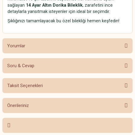
sağlayan
14 Ayar Altın Dorika Bileklik
, zarafetini ince
detaylarla yansıtmak isteyenler için ideal bir seçimdir.
Şıklığınızı tamamlayacak bu özel bilekliği hemen keşfedin!
Yorumlar
Soru & Cevap
Bu ürüne ilk yorumu siz yapın!
Taksit Seçenekleri
Yorum Yaz
Ürün hakkında henüz soru sorulmamış.
Önerileriniz
Soru Sor
Bu ürünün fiyat bilgisi, resim, ürün açıklamalarında ve diğer konularda
yetersiz gördüğünüz noktaları öneri formunu kullanarak tarafımıza
iletebilirsiniz.