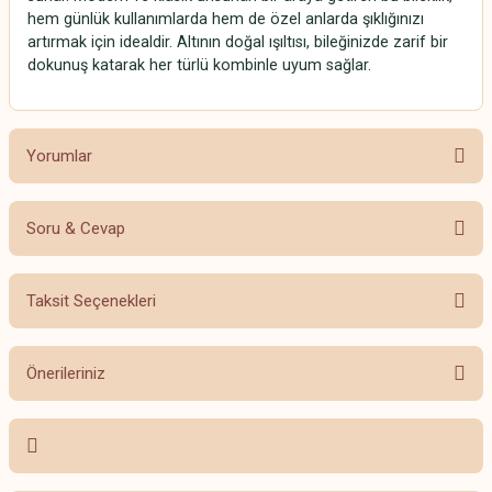
hem günlük kullanımlarda hem de özel anlarda şıklığınızı
artırmak için idealdir. Altının doğal ışıltısı, bileğinizde zarif bir
dokunuş katarak her türlü kombinle uyum sağlar.
Yorumlar
Soru & Cevap
Bu ürüne ilk yorumu siz yapın!
Taksit Seçenekleri
Yorum Yaz
Ürün hakkında henüz soru sorulmamış.
Önerileriniz
Soru Sor
Bu ürünün fiyat bilgisi, resim, ürün açıklamalarında ve diğer konularda
yetersiz gördüğünüz noktaları öneri formunu kullanarak tarafımıza
iletebilirsiniz.