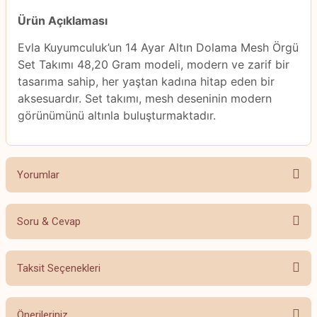
Ürün Açıklaması
Evla Kuyumculuk’un 14 Ayar Altın Dolama Mesh Örgü
Set Takımı 48,20 Gram modeli, modern ve zarif bir
tasarıma sahip, her yaştan kadına hitap eden bir
aksesuardır. Set takımı, mesh deseninin modern
görünümünü altınla buluşturmaktadır.
Yorumlar
Soru & Cevap
Bu ürüne ilk yorumu siz yapın!
Taksit Seçenekleri
Yorum Yaz
Ürün hakkında henüz soru sorulmamış.
Önerileriniz