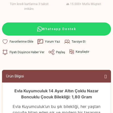
Tüm kredi kartlarına 3 taksit
👥 15.000+ Mutlu Müşteri
imkânı.
Whatsapp Destek
Yorum Yaz
Tavsiye Et
Karşılaştır
Fiyatı Düşünce Haber Ver
Paylaş
Ürün Bilgisi
Evla Kuyumculuk 14 Ayar Altın Çoklu Nazar
Boncuklu Çocuk Bilekliği: 1,80 Gram
Evla Kuyumculuk’un bu şık bilekliği, her yaştan
çocuğa hitap eden şık ve modern bir tasarıma