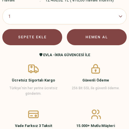
Havale
12.468,62 TL (%10,00 havale indirimi)
SEPETE EKLE
HEMEN AL
🛡️ EVLA -İKRA GÜVENCESİ İLE
Ücretsiz Sigortalı Kargo
Güvenli Ödeme
Türkiye’nin her yerine ücretsiz
256 Bit SSL ile güvenli ödeme.
gönderim.
Vade Farksız 3 Taksit
15.000+ Mutlu Müşteri