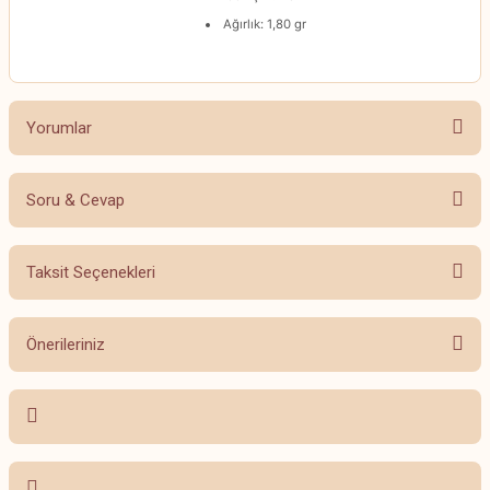
Ağırlık: 1,80 gr
Yorumlar
Soru & Cevap
Bu ürüne ilk yorumu siz yapın!
Taksit Seçenekleri
Yorum Yaz
Ürün hakkında henüz soru sorulmamış.
Önerileriniz
Soru Sor
Bu ürünün fiyat bilgisi, resim, ürün açıklamalarında ve diğer konularda
yetersiz gördüğünüz noktaları öneri formunu kullanarak tarafımıza
iletebilirsiniz.
Görüş ve önerileriniz için teşekkür ederiz.