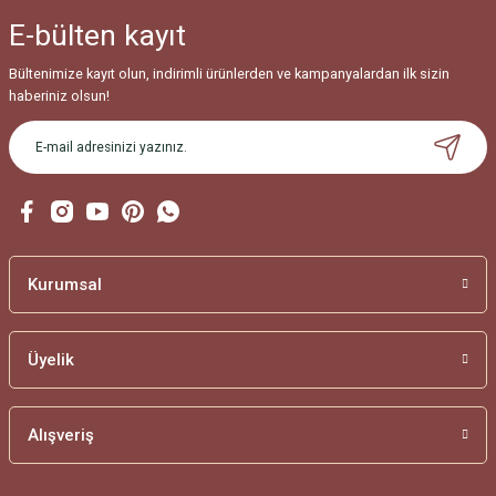
Ürün bilgilerinde hatalar bulunuyor.
E-bülten
kayıt
Ürün fiyatı diğer sitelerden daha pahalı.
Bu ürüne benzer farklı alternatifler olmalı.
Bültenimize kayıt olun, indirimli ürünlerden ve kampanyalardan ilk sizin
haberiniz olsun!
Gönder
Kurumsal
Üyelik
Alışveriş