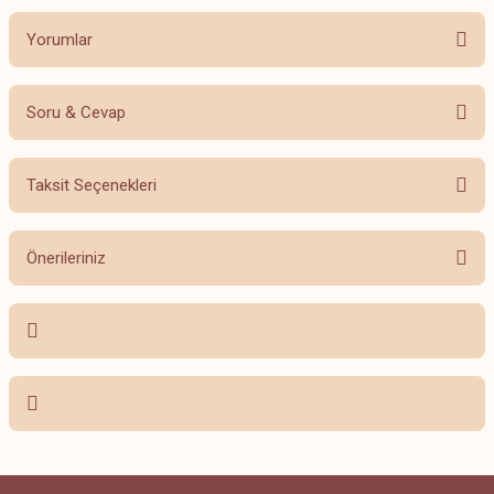
Yorumlar
Soru & Cevap
Bu ürüne ilk yorumu siz yapın!
Taksit Seçenekleri
Yorum Yaz
Ürün hakkında henüz soru sorulmamış.
Önerileriniz
Soru Sor
Bu ürünün fiyat bilgisi, resim, ürün açıklamalarında ve diğer konularda
yetersiz gördüğünüz noktaları öneri formunu kullanarak tarafımıza
iletebilirsiniz.
Görüş ve önerileriniz için teşekkür ederiz.
Ürün resmi kalitesiz, bozuk veya görüntülenemiyor.
Ürün açıklamasında eksik bilgiler bulunuyor.