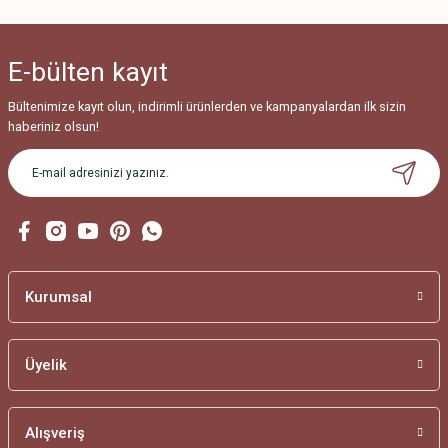
Ürün açıklamasında eksik bilgiler bulunuyor.
Ürün bilgilerinde hatalar bulunuyor.
E-bülten
kayıt
Ürün fiyatı diğer sitelerden daha pahalı.
Bu ürüne benzer farklı alternatifler olmalı.
Bültenimize kayıt olun, indirimli ürünlerden ve kampanyalardan ilk sizin
haberiniz olsun!
Gönder
Kurumsal
Üyelik
Alışveriş