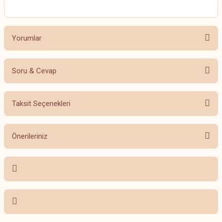
Yorumlar
Soru & Cevap
Bu ürüne ilk yorumu siz yapın!
Taksit Seçenekleri
Yorum Yaz
Ürün hakkında henüz soru sorulmamış.
Önerileriniz
Soru Sor
Bu ürünün fiyat bilgisi, resim, ürün açıklamalarında ve diğer konularda
yetersiz gördüğünüz noktaları öneri formunu kullanarak tarafımıza
iletebilirsiniz.
Görüş ve önerileriniz için teşekkür ederiz.
Ürün resmi kalitesiz, bozuk veya görüntülenemiyor.