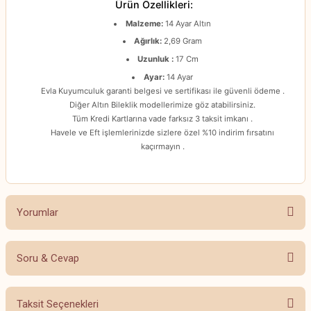
Ürün Özellikleri:
Malzeme:
14 Ayar Altın
Ağırlık:
2,69 Gram
Uzunluk :
17 Cm
Ayar:
14 Ayar
Evla Kuyumculuk garanti belgesi ve sertifikası ile güvenli ödeme .
Diğer Altın Bileklik modellerimize göz atabilirsiniz.
Tüm Kredi Kartlarına vade farksız 3 taksit imkanı .
Havele ve Eft işlemlerinizde sizlere özel %10 indirim fırsatını
kaçırmayın .
Yorumlar
Soru & Cevap
Bu ürüne ilk yorumu siz yapın!
Taksit Seçenekleri