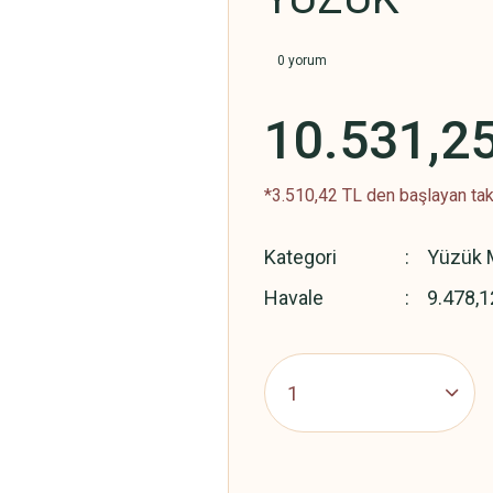
0 yorum
10.531,2
*3.510,42 TL den başlayan taks
Kategori
Yüzük M
Havale
9.478,1