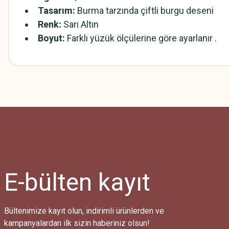
Tasarım:
Burma tarzında çiftli burgu deseni
Renk:
Sarı Altın
Boyut:
Farklı yüzük ölçülerine göre ayarlanır .
Bu ürünün fiyat bilgisi, resim, ürün açıklamalarında ve diğer konularda
Görüş ve önerileriniz için teşekkür ederiz.
Ürün resmi kalitesiz, bozuk veya görüntülenemiyor.
Ürün açıklamasında eksik bilgiler bulunuyor.
Ürün bilgilerinde hatalar bulunuyor.
Ürün fiyatı diğer sitelerden daha pahalı.
E-bülten
kayıt
Bu ürüne benzer farklı alternatifler olmalı.
Bültenimize kayıt olun, indirimli ürünlerden ve
kampanyalardan ilk sizin haberiniz olsun!