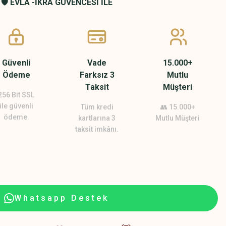
🛡️ EVLA -İKRA GÜVENCESİ İLE
Güvenli
Vade
15.000+
Ödeme
Farksız 3
Mutlu
Taksit
Müşteri
256 Bit SSL
ile güvenli
Tüm kredi
👥 15.000+
ödeme.
kartlarına 3
Mutlu Müşteri
taksit imkânı.
Whatsapp Destek