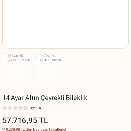
SAMANYOLU BİLEKLİK
MODELLERİ
SU YOLU BİLEKLİK
MODELLERİ
TAŞLI BİLEKLİK
MODELLERİ
TAŞSIZ BİLEKLİK
MODELLERİ
TUĞRALI BİLEKLİK
MODELLERİ
14 Ayar Altın Çeyrekli Bileklik
0 yorum
57.716,95 TL
*19.238,98 TL den başlayan taksitlerle!