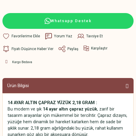
Whatsapp Destek
Yorum Yaz
Tavsiye Et
Karşılaştır
Fiyatı Düşünce Haber Ver
Paylaş
Kargo Bedava
Ürün Bilgisi
14 AYAR ALTIN ÇAPRAZ YÜZÜK 2,18 GRAM
:
Bu modern ve şık
14 ayar altın çapraz yüzük
, zarif bir
tasarım arayanlar için mükemmel bir tercihtir. Çapraz dizaynı,
yüzüğe hem dinamik bir hareket katarken hem de sade bir
şıklık sunar. 2,18 gram ağırlığındaki bu yüzük, rahat kullanım
sunarken göz alıcı bir aksesuara dönüşür.