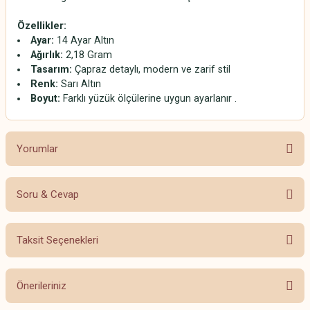
Özellikler:
Ayar:
14 Ayar Altın
Ağırlık:
2,18 Gram
Tasarım:
Çapraz detaylı, modern ve zarif stil
Renk:
Sarı Altın
Boyut:
Farklı yüzük ölçülerine uygun ayarlanır .
Yorumlar
Soru & Cevap
Bu ürüne ilk yorumu siz yapın!
Taksit Seçenekleri
Yorum Yaz
Ürün hakkında henüz soru sorulmamış.
Önerileriniz
Soru Sor