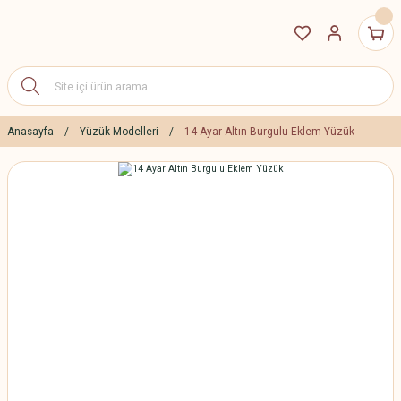
Anasayfa
Yüzük Modelleri
14 Ayar Altın Burgulu Eklem Yüzük