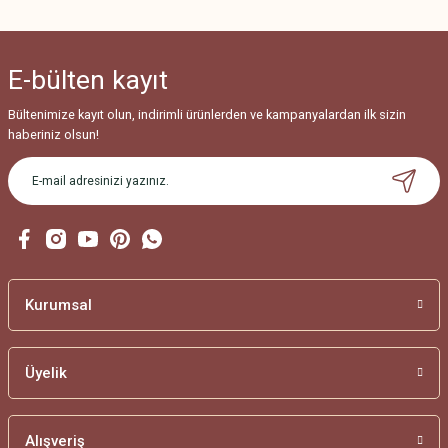
Ürün açıklamasında eksik bilgiler bulunuyor.
Ürün bilgilerinde hatalar bulunuyor.
E-bülten
kayıt
Ürün fiyatı diğer sitelerden daha pahalı.
Bu ürüne benzer farklı alternatifler olmalı.
Bültenimize kayıt olun, indirimli ürünlerden ve kampanyalardan ilk sizin
haberiniz olsun!
Gönder
Kurumsal
Üyelik
Alışveriş