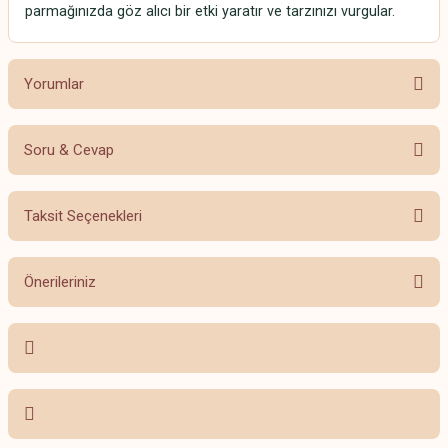
parmağınızda göz alıcı bir etki yaratır ve tarzınızı vurgular.
Yorumlar
Soru & Cevap
Bu ürüne ilk yorumu siz yapın!
Taksit Seçenekleri
Yorum Yaz
Ürün hakkında henüz soru sorulmamış.
Önerileriniz
Soru Sor
Bu ürünün fiyat bilgisi, resim, ürün açıklamalarında ve diğer konularda
yetersiz gördüğünüz noktaları öneri formunu kullanarak tarafımıza
iletebilirsiniz.
Görüş ve önerileriniz için teşekkür ederiz.
Ürün resmi kalitesiz, bozuk veya görüntülenemiyor.