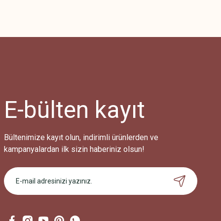
Bu ürünün fiyat bilgisi, resim, ürün açıklamalarında ve diğer konularda
Görüş ve önerileriniz için teşekkür ederiz.
Ürün resmi kalitesiz, bozuk veya görüntülenemiyor.
Ürün açıklamasında eksik bilgiler bulunuyor.
Ürün bilgilerinde hatalar bulunuyor.
Ürün fiyatı diğer sitelerden daha pahalı.
E-bülten
kayıt
Bu ürüne benzer farklı alternatifler olmalı.
Bültenimize kayıt olun, indirimli ürünlerden ve
kampanyalardan ilk sizin haberiniz olsun!