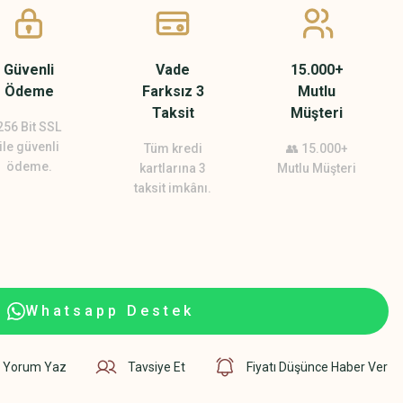
Güvenli
Vade
15.000+
Ödeme
Farksız 3
Mutlu
Taksit
Müşteri
256 Bit SSL
ile güvenli
Tüm kredi
👥 15.000+
ödeme.
kartlarına 3
Mutlu Müşteri
taksit imkânı.
Whatsapp Destek
Yorum Yaz
Tavsiye Et
Fiyatı Düşünce Haber Ver