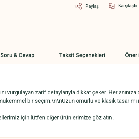
Karşılaştır
Paylaş
Soru & Cevap
Taksit Seçenekleri
Öneri
ltısını vurgulayan zarif detaylarıyla dikkat çeker .Her anın
 mükemmel bir seçim.\n\nUzun ömürlü ve klasik tasarımı il
lerimiz için lütfen diğer ürünlerimize göz atın .