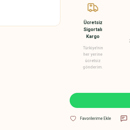
Ücretsiz
Sigortalı
Kargo
Türkiye’nin
her yerine
ücretsiz
gönderim.