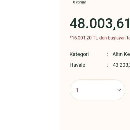
0 yorum
48.003,6
*16.001,20 TL den başlayan ta
Kategori
Altın K
Havale
43.203,