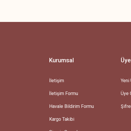
 yetersiz gördüğünüz noktaları öneri formunu kullanarak tarafımıza iletebilirsini
Ürün hakkında henüz soru sorulmamış.
Bu ürüne ilk yorumu siz yapın!
Yorum Yaz
Soru Sor
Kurumsal
Üye
İletişim
Yeni 
İletişim Formu
Üye G
Gönder
Havale Bildirim Formu
Şifr
Kargo Takibi