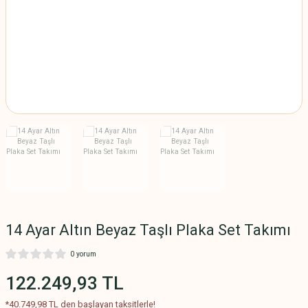
SAMANYOLU BİLEKLİK
MODELLERİ
SU YOLU BİLEKLİK
MODELLERİ
TAŞLI BİLEKLİK
MODELLERİ
TAŞSIZ BİLEKLİK
MODELLERİ
TUĞRALI BİLEKLİK
MODELLERİ
14 Ayar Altın Beyaz Taşlı Plaka Set Takımı
0 yorum
122.249,93 TL
*40.749,98 TL den başlayan taksitlerle!