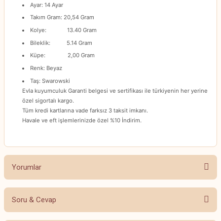
Ayar: 14 Ayar
Takım Gram: 20,54 Gram
Kolye: 13.40 Gram
Bileklik: 5.14 Gram
Küpe: 2,00 Gram
Renk: Beyaz
Taş: Swarowski
Evla kuyumculuk Garanti belgesi ve sertifikası ile türkiyenin her yerine
özel sigortalı kargo.
Tüm kredi kartlarına vade farksız 3 taksit imkanı.
Havale ve eft işlemlerinizde özel %10 İndirim.
Yorumlar
Soru & Cevap
Bu ürüne ilk yorumu siz yapın!