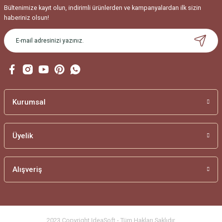
Bu ürüne benzer farklı alternatifler olmalı.
Bültenimize kayıt olun, indirimli ürünlerden ve kampanyalardan ilk sizin
haberiniz olsun!
Gönder
Kurumsal
Üyelik
Alışveriş
2023 Copyright IdeaSoft - Tüm Hakları Saklıdır.