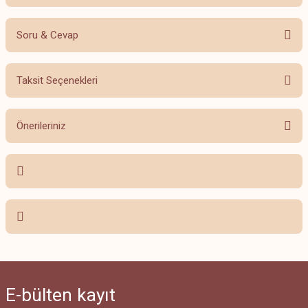
Soru & Cevap
Bu ürüne ilk yorumu siz yapın!
Taksit Seçenekleri
Yorum Yaz
Ürün hakkında henüz soru sorulmamış.
Önerileriniz
Soru Sor
Bu ürünün fiyat bilgisi, resim, ürün açıklamalarında ve diğer konularda
yetersiz gördüğünüz noktaları öneri formunu kullanarak tarafımıza
iletebilirsiniz.
Görüş ve önerileriniz için teşekkür ederiz.
Ürün resmi kalitesiz, bozuk veya görüntülenemiyor.
Ürün açıklamasında eksik bilgiler bulunuyor.
Ürün bilgilerinde hatalar bulunuyor.
E-bülten
kayıt
Ürün fiyatı diğer sitelerden daha pahalı.